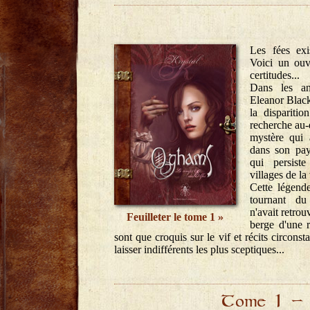
Les fées exi
Voici un ouv
certitudes...
Dans les ann
Eleanor Black
la disparitio
recherche au-
mystère qui a
dans son pay
qui persist
villages de la
Cette légende 
tournant du 
n'avait retrou
Feuilleter le tome 1
berge d'une r
sont que croquis sur le vif et récits circons
laisser indifférents les plus sceptiques... 
Tome 1 - 